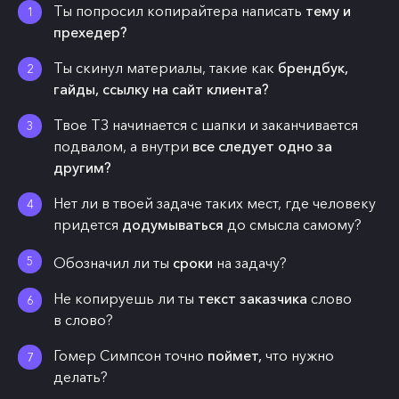
Ты попросил копирайтера написать
тему и
прехедер?
Ты скинул материалы, такие как
брендбук,
гайды, ссылку на сайт клиента?
Твое ТЗ начинается с шапки и заканчивается
подвалом, а внутри
все следует одно за
другим?
Нет ли в твоей задаче таких мест, где человеку
придется
додумываться
до смысла самому?
Обозначил ли ты
сроки
на задачу?
Не копируешь ли ты
текст заказчика
слово
в слово?
Гомер Симпсон точно
поймет,
что нужно
делать?