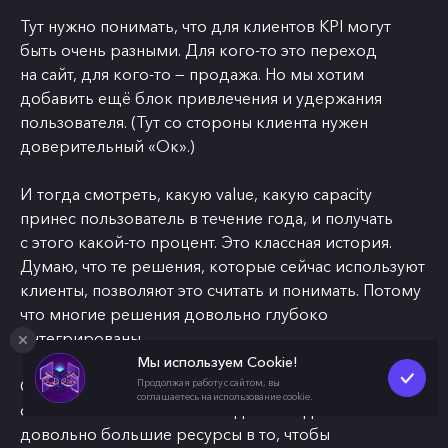
Тут нужно понимать, что для клиентов KPI могут
быть очень разными. Для кого-то это переход
на сайт, для кого-то — продажа. Но мы хотим
добавить ещё блок привлечения и удержания
пользователя. (Тут со стороны клиента нужен
доверительный «Ок».)
И тогда смотреть, какую value, какую capacity
принес пользователь в течение года, и получать
с этого какой-то процент. Это классная история.
Думаю, что те решения, которые сейчас используют
клиенты, позволяют это считать и понимать. Потому
что многие решения довольно глубоко
интегрированы.
Мы используем Cookie!
С другой стороны, агентство тоже должно уметь
Продолжая работу с сайтом, вы
соглашаетесь на использование cookie.
считать: насколько им выгодно вкладывать
довольно большие ресурсы в то, чтобы