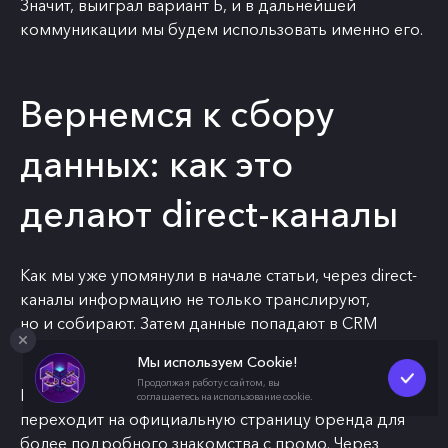
Значит, выиграл вариант Б, и в дальнейшей
коммуникации мы будем использовать именно его.
Вернемся к сбору
данных: как это
делают direct-каналы
Как мы уже упомянули в начале статьи, через direct-
каналы информацию не только транслируют,
но и собирают. Затем данные попадают в CRM
и автоматически сегментируются.
Мы используем Cookie!
Продолжая работу с сайтом, вы
Представим, что в рамках цепочки клиент
соглашаетесь на использование cookie.
переходит на официальную страницу бренда для
более подробного знакомства с промо. Через