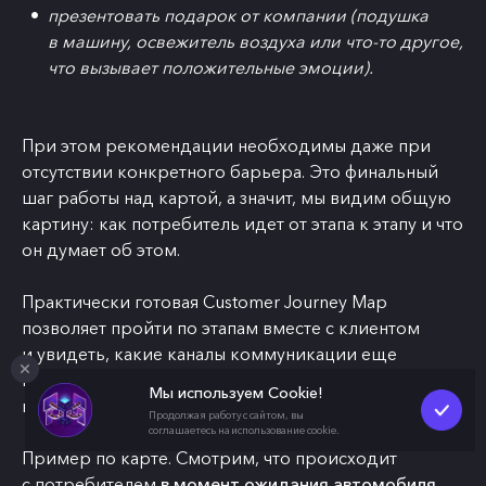
презентовать подарок от компании (подушка
в машину, освежитель воздуха или что-то другое,
что вызывает положительные эмоции).
При этом рекомендации необходимы даже при
отсутствии конкретного барьера. Это финальный
шаг работы над картой, а значит, мы видим общую
картину: как потребитель идет от этапа к этапу и что
он думает об этом.
Практически готовая Customer Journey Map
позволяет пройти по этапам вместе с клиентом
и увидеть, какие каналы коммуникации еще
не задействованы или какие точки касания бренда
Мы используем Cookie!
и клиента проработаны недостаточно хорошо.
Продолжая работу с сайтом, вы
соглашаетесь на использование cookie.
Пример по карте. Смотрим, что происходит
с потребителем
в момент ожидания автомобиля
,