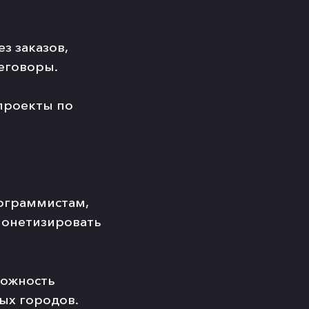
з заказов,
еговоры.
 проекты по
ограммистам,
 монетизировать
можность
ых городов.