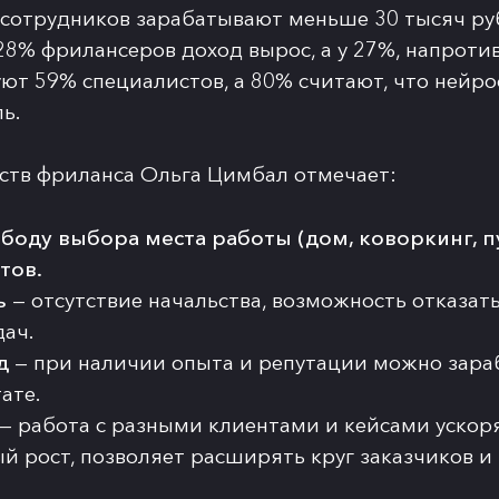
сотрудников зарабатывают меньше 30 тысяч руб
28% фрилансеров доход вырос, а у 27%, напротив,
уют 59% специалистов, а 80% считают, что нейр
ь.
тв фриланса Ольга Цимбал отмечает:
ободу выбора места работы (дом, коворкинг, п
ктов.
ь
— отсутствие начальства, возможность отказать
дач.
д
— при наличии опыта и репутации можно зара
тате.
— работа с разными клиентами и кейсами ускор
й рост, позволяет расширять круг заказчиков и
.