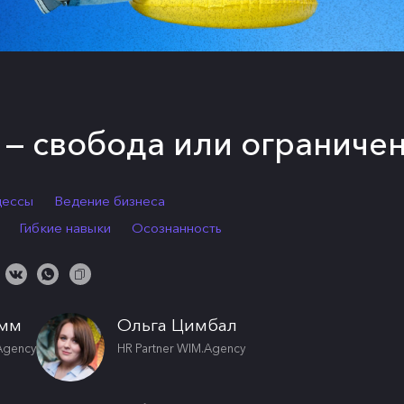
— свобода или ограниче
цессы
Ведение бизнеса
Гибкие навыки
Осознанность
емм
Ольга Цимбал
Agency
HR Partner WIM.Agency