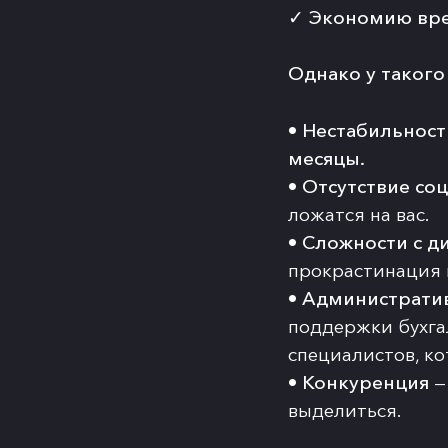
✓
Экономию вре
Однако у такого
•
Нестабильност
месяцы.
•
Отсутствие со
ложатся на вас.
•
Сложности с д
прокрастинация 
•
Административ
поддержки бухга
специалистов, к
•
Конкуренция
—
выделиться.