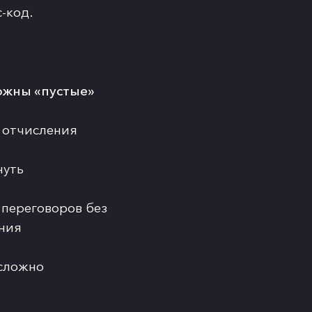
с-код.
можны «пустые»
 отчисления
нуть
переговоров без
ния
 сложно