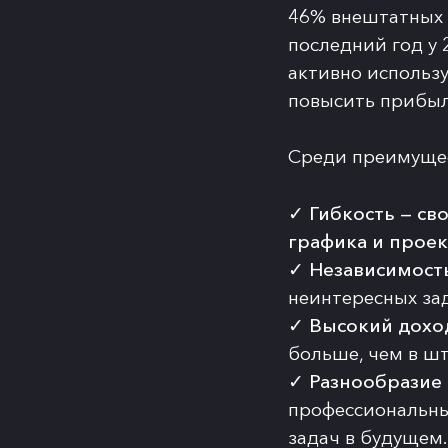
46% внештатных 
последний год у 
активно использ
повысить прибыл
Среди преимущес
✓
Гибкость
— св
графика и прое
✓
Независимост
неинтересных за
✓
Высокий дохо
больше, чем в ш
✓
Разнообразие
профессиональны
задач в будущем