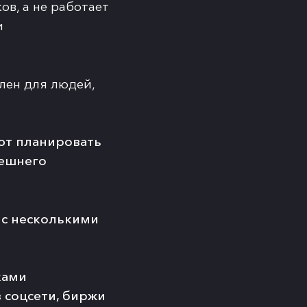
в, а не работает
и
ален для людей,
ют планировать
нешнего
 с несколькими
ками
 соцсети, биржи