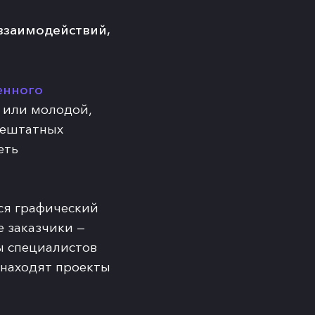
заимодействий,
енного
) или молодой,
нештатных
еть
ся графический
е заказчики —
ы специалистов
 находят проекты