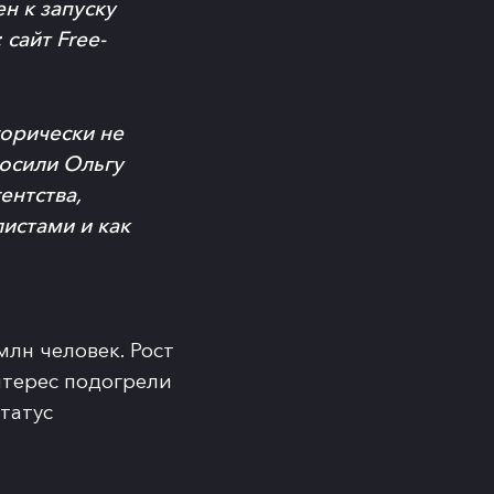
н к запуску
сайт Free-
горически не
росили Ольгу
ентства,
истами и как
млн человек. Рост
нтерес подогрели
татус