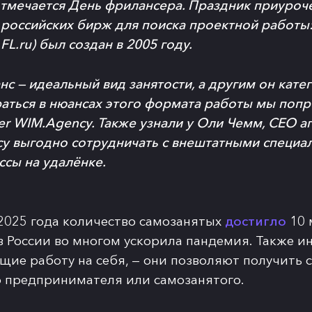
отмечается День фрилансера. Праздник приуроче
российских бирж для поиска проектной работы: 
— FL.ru) был создан в 2005 году.
с — идеальный вид занятости, а другим он кате
раться в нюансах этого формата работы мы поп
er WIM.Agency. Также узнали у Оли Чемм, CEO аг
су выгодно сотрудничать с внештатными специал
ссы на удалёнке.
 2025 года количество самозанятых
достигло
10 
в России во многом ускорила пандемия. Также и
ие работу на себя, — они позволяют получить с
 предпринимателя или самозанятого.