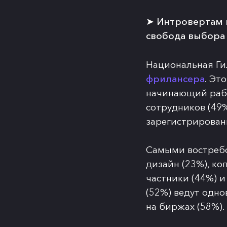
➤
Интровертам и
свобода выбора
Национальная Ги
фрилансера
. Эт
начинающий рабо
сотрудников (49%
зарегистрированы
Самыми востреб
дизайн (23%), ко
частники (44%) 
(52%) ведут одн
на биржах (58%).