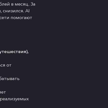
лей в месяц. За
 снизился. AI
осети помогают
утешествия),
ся от
батывать
яет
 реализуемых