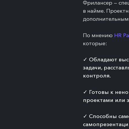
Фрилансер — спец
в найме. Проектн
дополнительным
По мнению
HR P
которые:
✓
Обладают выс
задачи, расстав
контроля.
✓
Готовы к нен
проектами или з
✓
Способны сам
самопрезентации